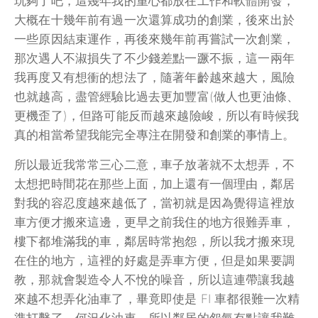
玩夠了吧，這幾年我的重心都放在工作和軟體開發，
大概在十幾年前有過一次還算成功的創業，後來出於
一些原因結束運作，再後來幾年前再嘗試一次創業，
那次遇人不淑損失了不少錢差點一蹶不振，這一兩年
我再度又有想衝的想法了，隨著年齡越來越大，風險
也就越高，盡管經驗比過去更加豐富(做人也更油條、
更機歪了)，但路可能反而越來越險峻，所以有時候我
真的相當希望我能完全專注在開發和創業的事情上。
所以最近我常常三心二意，車子放著就不太想弄，不
太想把時間花在那些上面，加上還有一個理由，鄰居
對我的容忍度越來越低了，當初就是因為覺得這裡放
車方便才搬來這邊，更早之前我住的地方很難弄車，
樓下都堆滿我的車，鄰居時常抱怨，所以我才搬來現
在住的地方，這裡的好處是弄車方便，但是如果要調
教，那就會製造令人不悅的噪音，所以這連帶讓我越
來越不想弄化油車了，畢竟即使是 FI 車都很難一次精