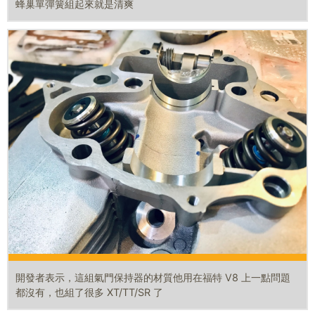
蜂巢單彈簧組起來就是清爽
開發者表示，這組氣門保持器的材質他用在福特 V8 上一點問題
都沒有，也組了很多 XT/TT/SR 了