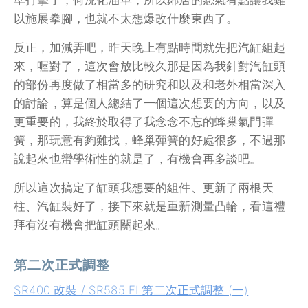
準打擊了，何況化油車，所以鄰居的怨氣有點讓我難
以施展拳腳，也就不太想爆改什麼東西了。
反正，加減弄吧，昨天晚上有點時間就先把汽缸組起
來，喔對了，這次會放比較久那是因為我針對汽缸頭
的部份再度做了相當多的研究和以及和老外相當深入
的討論，算是個人總結了一個這次想要的方向，以及
更重要的，我終於取得了我念念不忘的蜂巢氣門彈
簧，那玩意有夠難找，蜂巢彈簧的好處很多，不過那
說起來也蠻學術性的就是了，有機會再多談吧。
所以這次搞定了缸頭我想要的組件、更新了兩根天
柱、汽缸裝好了，接下來就是重新測量凸輪，看這禮
拜有沒有機會把缸頭關起來。
第二次正式調整
SR400 改裝 / SR585 FI 第二次正式調整 (一)