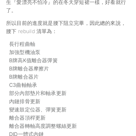
生『愛漂亮不怕冷』的在冬天穿短裙一樣，好看就行
了。
所以目前的進度就是腰下阻立完畢，因此總的來說，
腰下 rebuild 清單為：
長行程曲軸
加強型機油泵
B牌高K值離合器彈簧
B牌離合器摩擦片
B牌離合器片
C3曲軸軸承
部分內部墊片和軸承更新
內鏈排骨更新
變速鼓定位器、彈簧更新
離合器頂桿更新
離合器轉軸高度調整螺絲更新
DID一體式內鏈