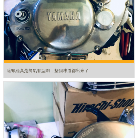
這螺絲真是帥氣有型啊，整個味道都出來了