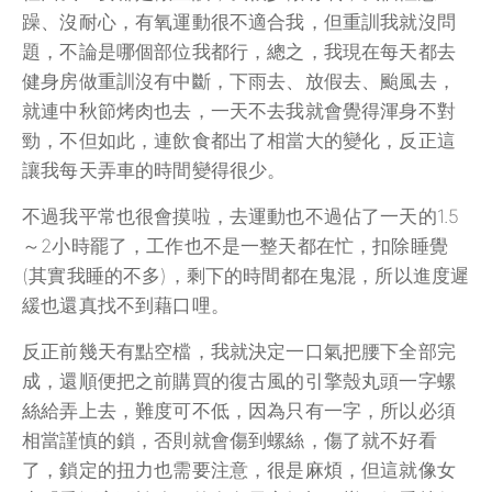
躁、沒耐心，有氧運動很不適合我，但重訓我就沒問
題，不論是哪個部位我都行，總之，我現在每天都去
健身房做重訓沒有中斷，下雨去、放假去、颱風去，
就連中秋節烤肉也去，一天不去我就會覺得渾身不對
勁，不但如此，連飲食都出了相當大的變化，反正這
讓我每天弄車的時間變得很少。
不過我平常也很會摸啦，去運動也不過佔了一天的1.5
～2小時罷了，工作也不是一整天都在忙，扣除睡覺
(其實我睡的不多)，剩下的時間都在鬼混，所以進度遲
緩也還真找不到藉口哩。
反正前幾天有點空檔，我就決定一口氣把腰下全部完
成，還順便把之前購買的復古風的引擎殼丸頭一字螺
絲給弄上去，難度可不低，因為只有一字，所以必須
相當謹慎的鎖，否則就會傷到螺絲，傷了就不好看
了，鎖定的扭力也需要注意，很是麻煩，但這就像女