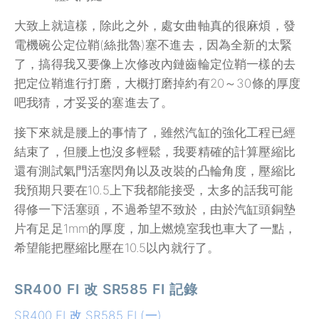
大致上就這樣，除此之外，處女曲軸真的很麻煩，發
電機碗公定位鞘(絲批魯)塞不進去，因為全新的太緊
了，搞得我又要像上次修改內鏈齒輪定位鞘一樣的去
把定位鞘進行打磨，大概打磨掉約有20～30條的厚度
吧我猜，才妥妥的塞進去了。
接下來就是腰上的事情了，雖然汽缸的強化工程已經
結束了，但腰上也沒多輕鬆，我要精確的計算壓縮比
還有測試氣門活塞閃角以及改裝的凸輪角度，壓縮比
我預期只要在10.5上下我都能接受，太多的話我可能
得修一下活塞頭，不過希望不致於，由於汽缸頭銅墊
片有足足1mm的厚度，加上燃燒室我也車大了一點，
希望能把壓縮比壓在10.5以內就行了。
SR400 FI 改 SR585 FI 記錄
SR400 FI 改 SR585 FI (一)