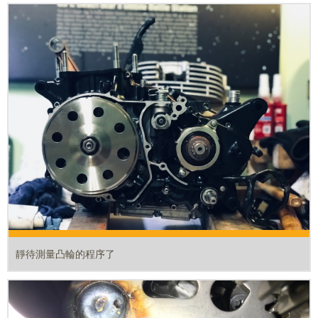
靜待測量凸輪的程序了