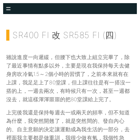
SR400 FI 改 SR585 FI (四)
雖說進度一向遲緩，但腰下也大致上組立完畢了，除
了最近事情有點多以外，主要是現在我保持每天去健
身房吹冷氣1.5～2個小時的習慣了，之前本來就有在
上課，我足足上了80堂課，但上課往往是有一搭沒一
搭的上，一週去兩次，有時候只有一次，甚至一週都
沒去，就這樣渾渾噩噩的把80堂課給上完了。
上完後我還是保持每週去一或兩天的頻率，但不知道
為什麼，我突然開翹了，就是突然間的、發自內心
的、自主意願的決定讓運動成為我生活的一部分，去
裡面我主要都是做重訓，我很少做有氧，我個性急