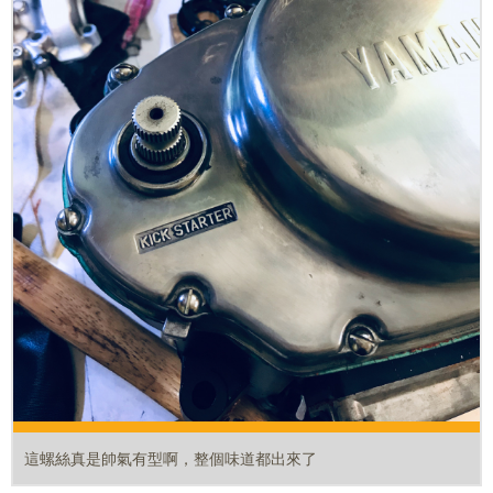
這螺絲真是帥氣有型啊，整個味道都出來了