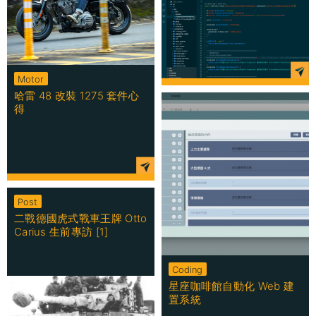
Motor
哈雷 48 改裝 1275 套件心
得
Post
二戰德國虎式戰車王牌 Otto
Carius 生前專訪 [1]
Coding
星座咖啡館自動化 Web 建
置系統