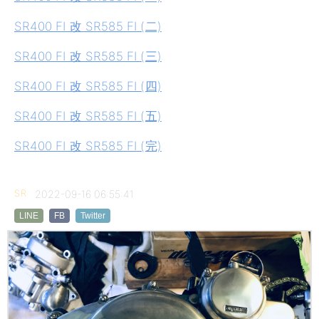
SR400 FI 改 SR585 FI (二)
SR400 FI 改 SR585 FI (三)
SR400 FI 改 SR585 FI (四)
SR400 FI 改 SR585 FI (五)
SR400 FI 改 SR585 FI (完)
SR
2022-09-16 06:55:41
LINE
FB
Twitter